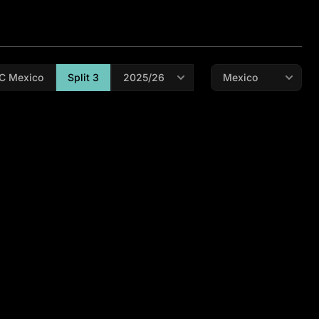
C Mexico
Split 3