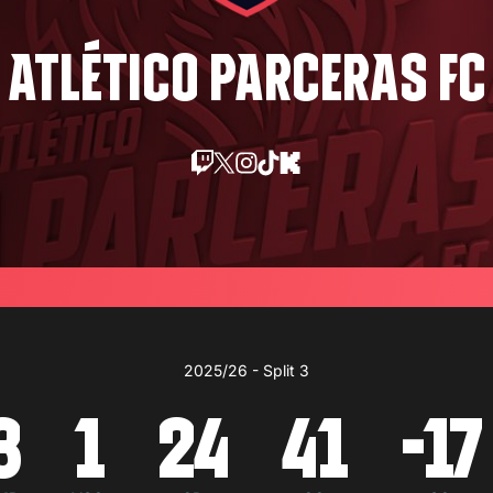
ATLÉTICO PARCERAS FC
2025/26 - Split 3
3
1
24
41
-17