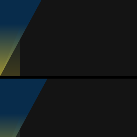
Treinador
Alondra Tinajero
Média
Goleira
-
#12