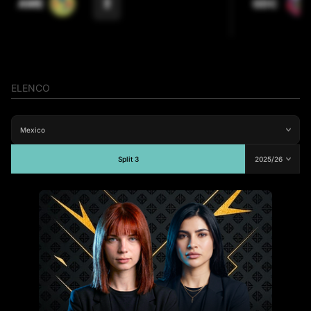
2
AME
GDC
ELENCO
Split 3