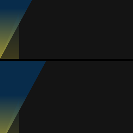
#17
1
MVP Jogo
Jogos
Gols
Assist.
Amarelos
Vermelhos
10
5
1
0
0
Vianey Blanquel
Média
Meia
85
1
MVP Rodada
3
MVP Jogo
#10
Jogos
Gols
Assist.
Amarelos
Vermelhos
11
5
5
0
0