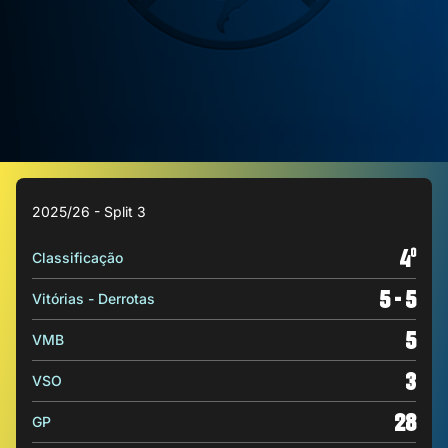
2025/26 - Split 3
4
o
Classificação
5 - 5
Vitórias - Derrotas
5
VMB
3
VSO
28
GP