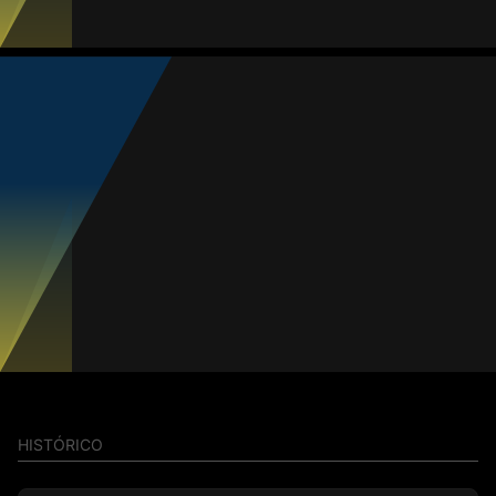
Daniela Sánchez
Média
Atacante
79
#18
Jogos
Gols
Assist.
Amarelos
Vermelhos
8
0
0
0
0
Fer Piña
Média
Atacante
81
HISTÓRICO