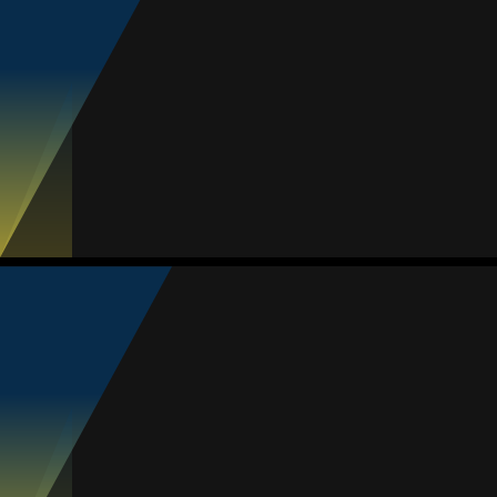
#28
Jogos
Gols
Assist.
Amarelos
Vermelhos
11
2
0
1
0
Melissa Arredondo
Média
Defesa
-
#6