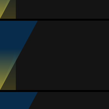
Jogos
Gols
Assist.
Amarelos
Vermelhos
11
0
2
1
0
Brenda Sosa
Média
Meia
-
#20
Jogos
Gols
Assist.
Amarelos
Vermelhos
11
1
2
0
0
Dayana Cazares
Média
Meia
-