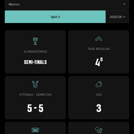
1
MVP Rodada
Split 3
1
MVP Jogo
#7
Jogos
Gols
Assist.
Amarelos
Vermelhos
10
3
0
1
0
FASE REGULAR
ELIMINATÓRIAS
4
o
Semi-Finals
VITÓRIAS - DERROTAS
VSO
5 - 5
3