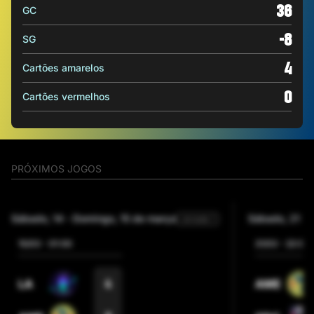
36
GC
-8
SG
4
Cartões amarelos
0
Cartões vermelhos
PRÓXIMOS JOGOS
sábado, 14
-
domingo, 15 de março
sábado, 21
-
Jornada 1
15/03
-
01:00
21/03
-
22:00
4
LA
AME