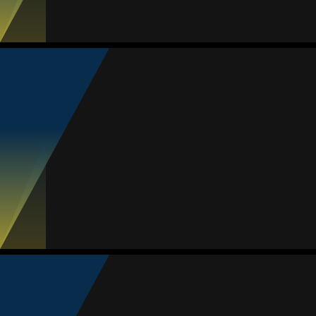
11
3
1
0
0
Nicole Castillo
Média
Meia
-
#9
Jogos
Gols
Assist.
Amarelos
Vermelhos
10
0
0
0
0
Verónica Pérez
Média
Meia
81