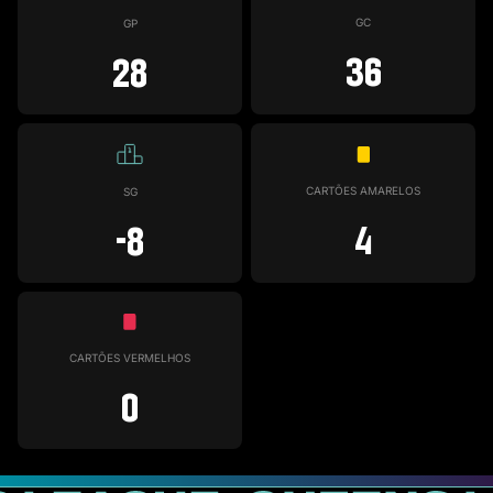
GC
GP
36
28
CARTÕES AMARELOS
SG
4
-8
CARTÕES VERMELHOS
0