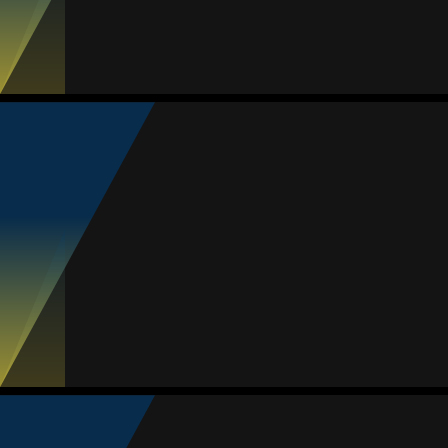
Jogos
Gols sofrid.
Proporção
Amarelos
Vermelhos
9
22
2.44
1
0
Jazmín Reyes
Média
Goleira
-
#1
1
MVP Jogo
Jogos
Gols sofrid.
Proporção
Amarelos
Vermelhos
10
14
1.40
0
0
Karen Hernández
Média
Defesa
82