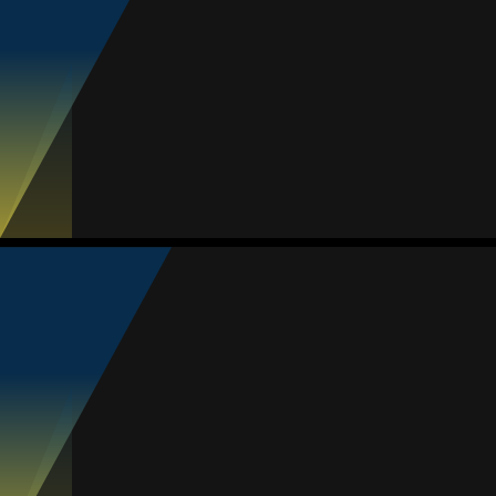
#27
1
MVP Jogo
Jogos
Gols
Assist.
Amarelos
Vermelhos
7
2
0
0
0
Hireri Velázquez
Média
Meia
83
#77
Jogos
Gols
Assist.
Amarelos
Vermelhos