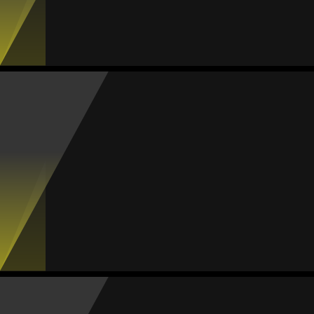
Jogos
Gols sofrid.
Proporção
Amarelos
Vermelhos
9
33
3.67
0
0
Adriana Loeza
Média
Defesa
80
#14
Jogos
Gols
Assist.
Amarelos
Vermelhos
9
2
2
0
0
Ana Becerra
Média
Defesa
-