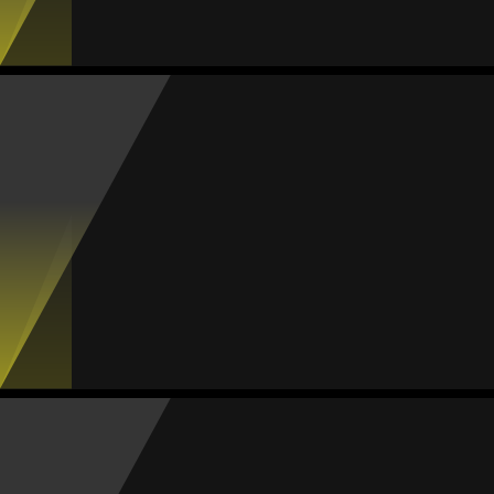
9
0
0
1
0
Hilary García
Média
Meia
82
#17
Jogos
Gols
Assist.
Amarelos
Vermelhos
2
0
0
0
0
Jibely Tagle
Média
Meia
84