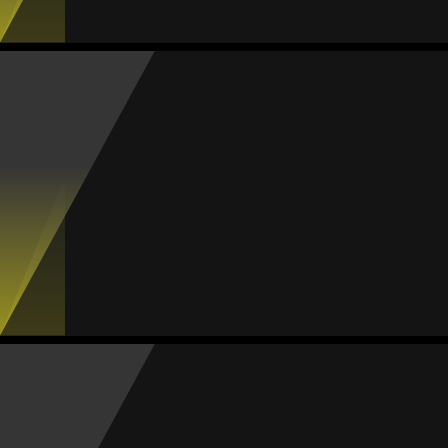
Sarah Arce
Média
Meia
-
#9
Jogos
Gols
Assist.
Amarelos
Vermelhos
6
4
1
0
0
Yaritzi Rodríguez
Média
Meia
-