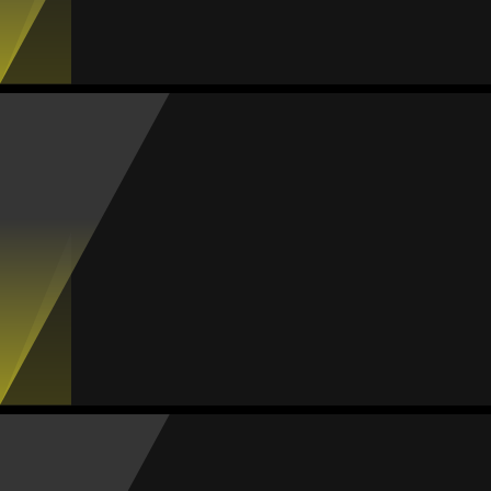
Jogos
Gols
Assist.
Amarelos
Vermelhos
8
0
0
0
0
Valeria Castro
Média
Defesa
79
#18
Jogos
Gols
Assist.
Amarelos
Vermelhos
9
1
2
0
0
Verónica Jiménez
Média
Defesa
81