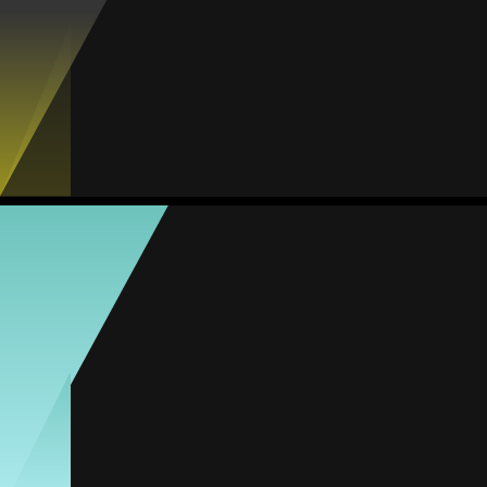
#7
Jogos
Gols
Assist.
Amarelos
Vermelhos
7
1
0
0
0
Yuliana Mora
Média
Meia
75
#23
Jogos
Gols
Assist.
Amarelos
Vermelhos
7
2
4
0
0