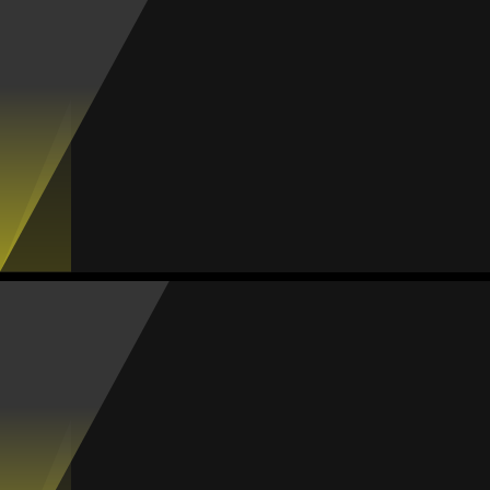
Treinador
Cindy Figueroa
Média
Goleira
81
#1