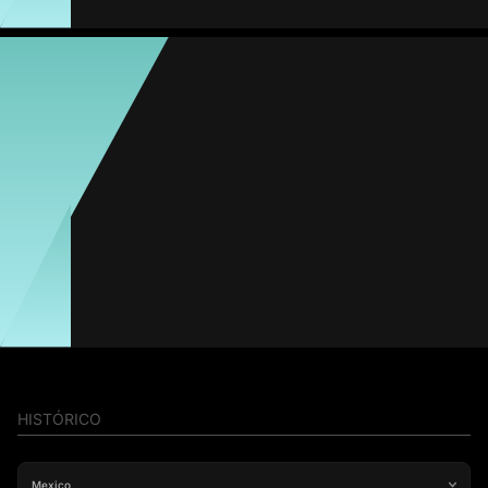
Ailed Duran
Média
Meia
-
#11
Jogos
Gols
Assist.
Amarelos
Vermelhos
3
0
0
0
0
Tania Morales
Média
Meia
-
HISTÓRICO