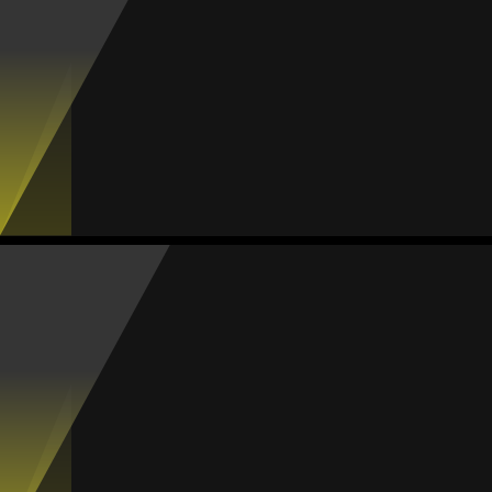
#5
Jogos
Gols
Assist.
Amarelos
Vermelhos
5
0
0
0
0
Anahí Rentería
Média
Meia
-
#8
Jogos
Gols
Assist.
Amarelos
Vermelhos