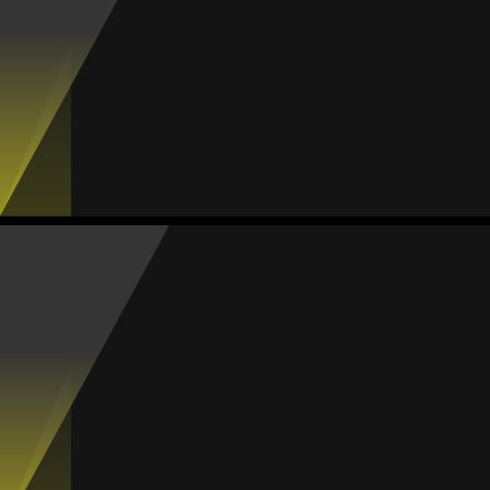
#10
Jogos
Gols
Assist.
Amarelos
Vermelhos
7
1
1
0
0
Rox Torres
Média
Meia
82
1
MVP Rodada
1
MVP Jogo
#21
Jogos
Gols
Assist.
Amarelos
Vermelhos
9
11
1
0
0