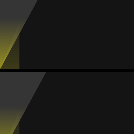
#27
Jogos
Gols
Assist.
Amarelos
Vermelhos
5
0
0
1
0
Katia Estrada
Média
Defesa
-
#3