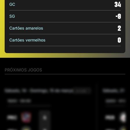
34
GC
-9
SG
2
Cartões amarelos
0
Cartões vermelhos
PRÓXIMOS JOGOS
sábado, 14
-
domingo, 15 de março
sábado, 21
-
Jornada 1
15/03
-
00:00
22/03
-
01:00
4
PRC
PER