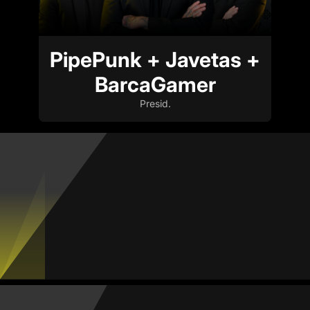
PipePunk + Javetas +
BarcaGamer
Presid.
Miguel Amaya