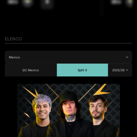
8
SEU
SEU
ELENCO
QC Mexico
Split 3