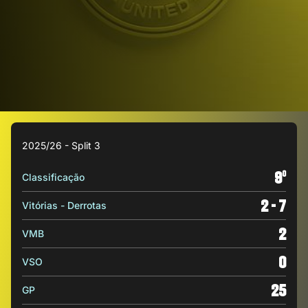
2025/26 - Split 3
9
o
Classificação
2 - 7
Vitórias - Derrotas
2
VMB
0
VSO
25
GP