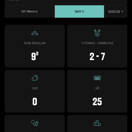
QC Mexico
Split 3
#22
Jogos
Gols
Assist.
Amarelos
Vermelhos
1
0
0
0
0
FASE REGULAR
VITÓRIAS - DERROTAS
9
2 - 7
o
VSO
GP
0
25