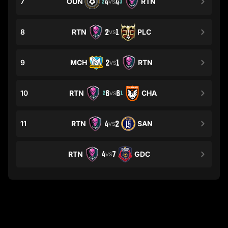
7
OUN
4
4
RTN
2
3
VS
8
RTN
2
1
PLC
VS
9
MCH
2
1
RTN
VS
10
RTN
6
6
CHA
2
1
VS
11
RTN
4
2
SAN
VS
RTN
4
7
GDC
VS