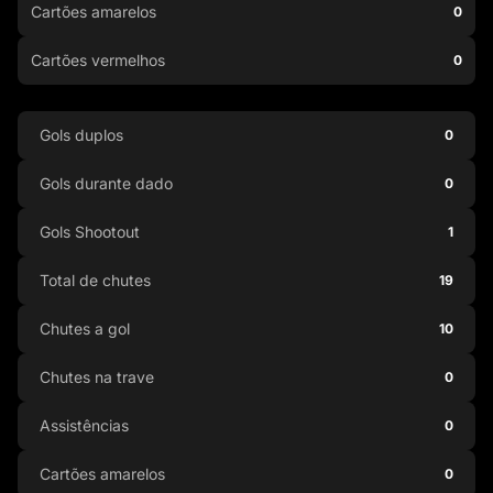
Cartões amarelos
0
Cartões vermelhos
0
Gols duplos
0
Gols durante dado
0
Gols Shootout
1
Total de chutes
19
Chutes a gol
10
Chutes na trave
0
Assistências
0
Cartões amarelos
0