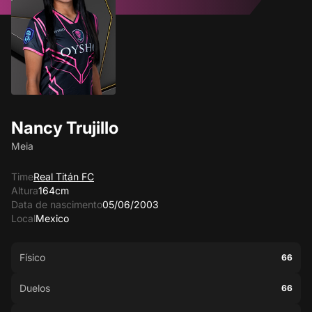
Nancy Trujillo
Meia
Time
Real Titán FC
Altura
164cm
Data de nascimento
05/06/2003
Local
Mexico
Físico
66
Duelos
66