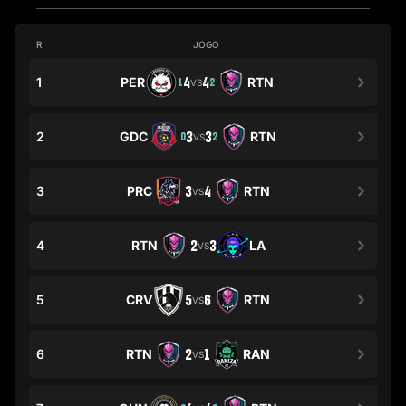
R
JOGO
1
PER
4
4
RTN
1
2
VS
2
GDC
3
3
RTN
0
2
VS
3
PRC
3
4
RTN
VS
4
RTN
2
3
LA
VS
5
CRV
5
6
RTN
VS
6
RTN
2
1
RAN
VS