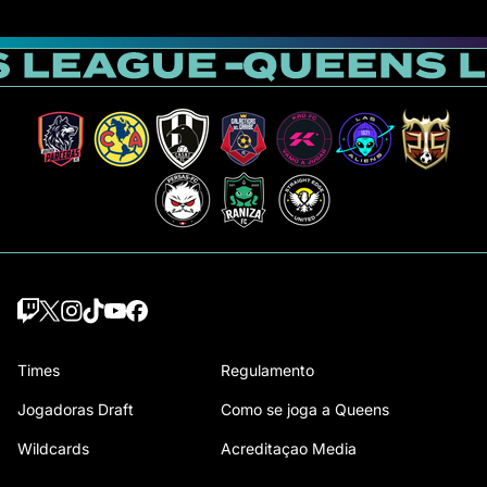
Times
Regulamento
Jogadoras Draft
Como se joga a Queens
Wildcards
Acreditaçao Media