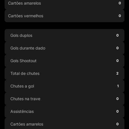
Cartões amarelos
0
Cartões vermelhos
0
Gols duplos
0
Gols durante dado
0
Gols Shootout
0
Total de chutes
2
Chutes a gol
1
Chutes na trave
0
Assistências
0
Cartões amarelos
0