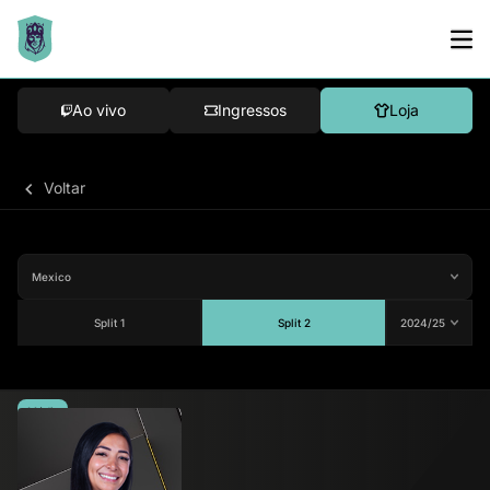
Ao vivo
Ingressos
Loja
Voltar
Split 1
Split 2
Média
78