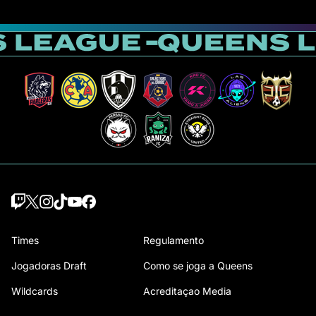
Times
Regulamento
Jogadoras Draft
Como se joga a Queens
Wildcards
Acreditaçao Media