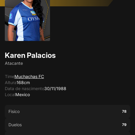
Karen Palacios
Atacante
Time
Muchachas FC
Altura
168cm
Data de nascimento
30/11/1988
Local
Mexico
Físico
78
Duelos
79