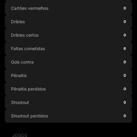
Cartões vermelhos
0
Dribles
0
Dribles certos
0
Faltas cometidas
6
Gols contra
0
Pênaltis
0
Pênaltis perdidos
0
Shootout
0
Shootout perdidos
0
JOGOS