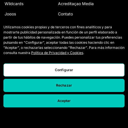
Wildcards
Acreditaçao Media
Jogos
Contato
Classificação
Trabalhe conosco
Utilizamos cookies propias y de terceros con fines analíticos y para
mostrarte publicidad personalizada en función de un perfil elaborado a
Estatísticas
partir de tus hábitos de navegación. Puedes personalizar tus preferencias
pulsando en "Configurar", aceptar todas las cookies haciendo clic en
"Aceptar", o rechazarlas seleccionando "Rechazar". Para más información
consulta nuestra
Política de Privacidad y Cookies
.
Configurar
Rechazar
© 2026 Queens League. All rights reserved.
Aceptar
Aviso Legal
Política de Privacidade e Cookies
Canal de denúncias
Configurar