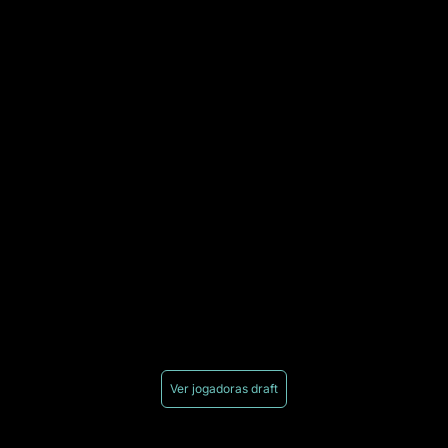
Ver jogadoras draft