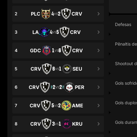
4
2
PLC
CRV
2
VS
Defesas
4
5
LA
CRV
3
VS
Pênaltis d
1
6
GDC
CRV
4
VS
Shootout 
6
1
CRV
SEU
5
VS
Gols sofrid
2
2
CRV
PER
6
3
2
VS
Gols duplo
5
2
CRV
AME
7
VS
Gols duran
3
1
CRV
KRU
8
VS