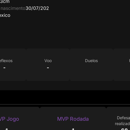
63cm
 nascimento
30/07/202
xico
eflexos
Voo
Duelos
-
-
Defes
VP Jogo
MVP Rodada
realiza