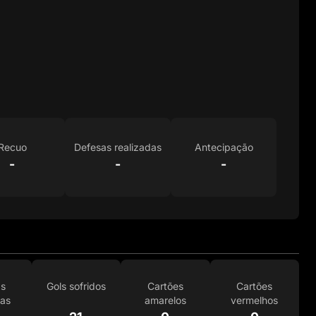
Recuo
Defesas realizadas
Antecipação
-
-
-
as
Gols sofridos
Cartões
Cartões
das
amarelos
vermelhos