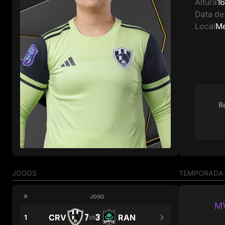
Altura
1
Data de
Local
Me
R
JOGOS
TEMPORADA
R
JOGO
M
7
3
CRV
RAN
1
VS