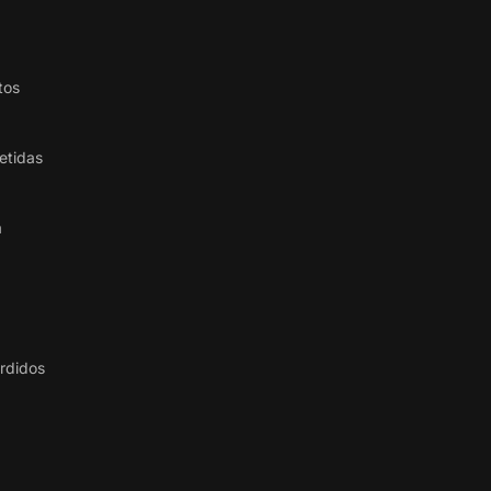
tos
etidas
a
erdidos