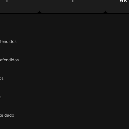
1
1
68
efendidos
defendidos
os
s
te dado