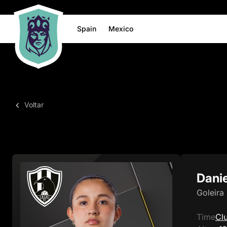
Spain
Mexico
Voltar
Dani
Goleira
Time
Cl