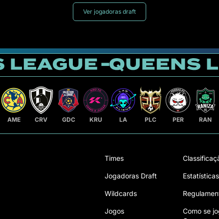
Ver jogadoras draft
AME
CRV
GDC
KRU
LA
PLC
PER
RAN
Times
Classificaç
Jogadoras Draft
Estatísticas
Wildcards
Regulamen
Jogos
Como se jo