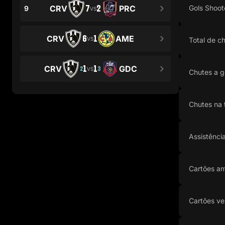
7
2
CRV
PRC
Gols Shoot
9
VS
6
1
CRV
AME
VS
Total de c
1
1
CRV
GDC
2
3
VS
Chutes a g
Chutes na 
Assistênci
Cartões am
Cartões ve