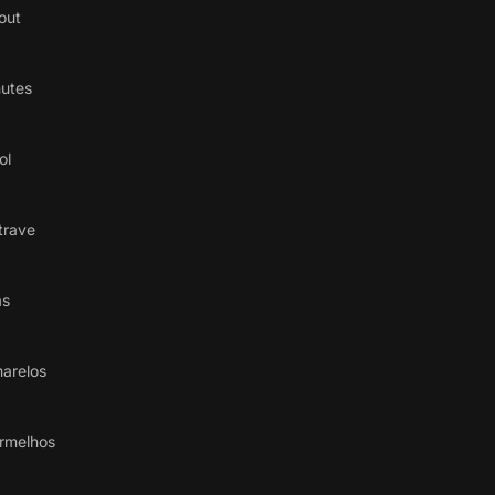
out
hutes
ol
trave
as
arelos
rmelhos