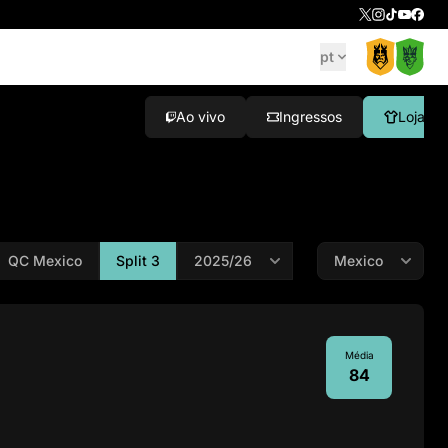
pt
Ao vivo
Ingressos
Loja
QC Mexico
Split 3
Média
84