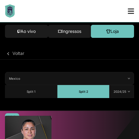
Ao vivo
Ingressos
Loja
Voltar
Split 1
Split 2
Média
81