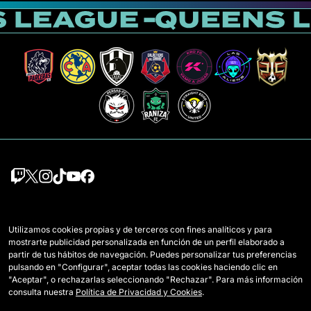
Times
Regulamento
Utilizamos cookies propias y de terceros con fines analíticos y para
Jogadoras Draft
Como se joga a Queens
mostrarte publicidad personalizada en función de un perfil elaborado a
partir de tus hábitos de navegación. Puedes personalizar tus preferencias
Wildcards
Acreditaçao Media
pulsando en "Configurar", aceptar todas las cookies haciendo clic en
"Aceptar", o rechazarlas seleccionando "Rechazar". Para más información
Jogos
Contato
consulta nuestra
Política de Privacidad y Cookies
.