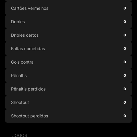
Cartões vermelhos
0
Dribles
0
Dribles certos
0
Faltas cometidas
0
Gols contra
0
Pênaltis
0
Pênaltis perdidos
0
Shootout
0
Shootout perdidos
0
JOGOS