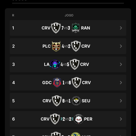
R
JOGO
1
CRV
7
3
RAN
VS
2
PLC
4
2
CRV
VS
3
LA
4
5
CRV
VS
4
GDC
1
6
CRV
VS
5
CRV
6
1
SEU
VS
6
CRV
2
2
PER
3
2
VS