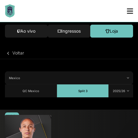
Ao vivo
Ingressos
Loja
Voltar
QC Mexico
Split 3
Média
83