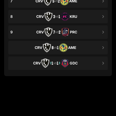
7
CRV
5
2
AME
VS
8
CRV
3
1
KRU
VS
9
CRV
7
2
PRC
VS
CRV
6
1
AME
VS
CRV
1
1
GDC
2
3
VS