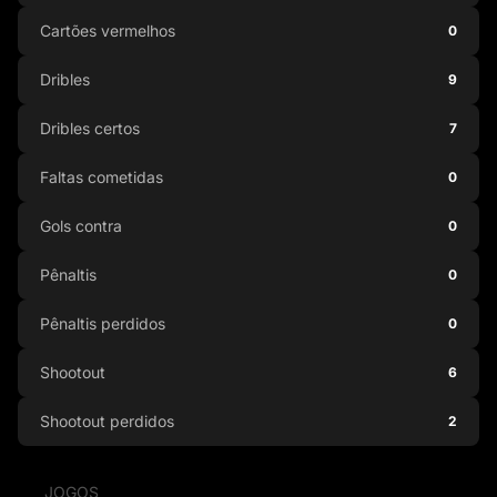
Cartões vermelhos
0
Dribles
9
Dribles certos
7
Faltas cometidas
0
Gols contra
0
Pênaltis
0
Pênaltis perdidos
0
Shootout
6
Shootout perdidos
2
JOGOS