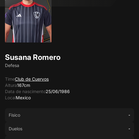
Susana Romero
Defesa
Time
Club de Cuervos
Altura
167cm
Data de nascimento
25/06/1986
Local
Mexico
Físico
-
Duelos
-