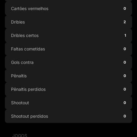
Cartões vermelhos
0
Dribles
2
Dribles certos
1
Faltas cometidas
0
Gols contra
0
Pênaltis
0
Pênaltis perdidos
0
Shootout
0
Shootout perdidos
0
JOGOS