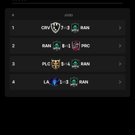
R
JOGO
1
CRV
7
3
RAN
VS
2
RAN
6
1
PRC
VS
3
PLC
5
4
RAN
VS
4
LA
1
3
RAN
VS