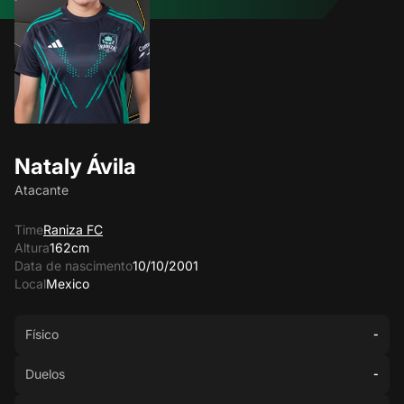
Nataly Ávila
Atacante
Time
Raniza FC
Altura
162cm
Data de nascimento
10/10/2001
Local
Mexico
Físico
-
Duelos
-