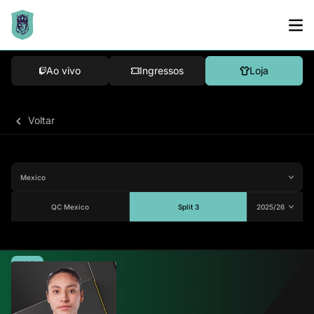
Ao vivo
Ingressos
Loja
Voltar
QC Mexico
Split 3
Média
87