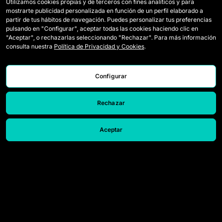
Utilizamos cookies propias y de terceros con fines analíticos y para
mostrarte publicidad personalizada en función de un perfil elaborado a
Wildcards
Acreditaçao Media
partir de tus hábitos de navegación. Puedes personalizar tus preferencias
pulsando en "Configurar", aceptar todas las cookies haciendo clic en
Jogos
Contato
"Aceptar", o rechazarlas seleccionando "Rechazar". Para más información
consulta nuestra
Política de Privacidad y Cookies
.
Classificação
Trabalhe conosco
Estatísticas
Configurar
Rechazar
Aceptar
© 2026 Queens League. All rights reserved.
Aviso Legal
Política de Privacidade e Cookies
Canal de denúncias
Configurar