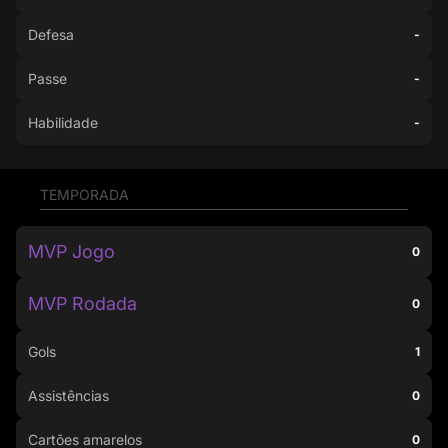
Defesa
-
Passe
-
Habilidade
-
TEMPORADA
MVP Jogo
0
MVP Rodada
0
Gols
1
Assistências
0
Cartões amarelos
0