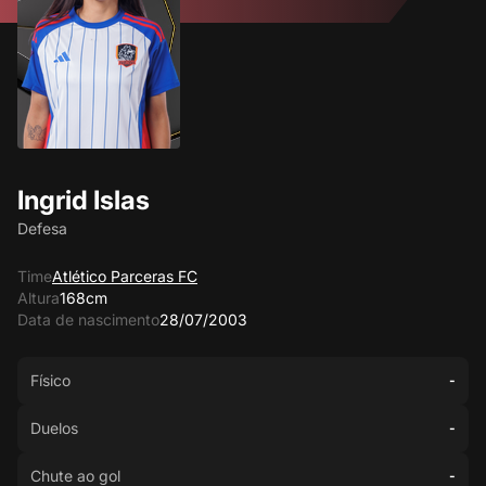
Ingrid Islas
Defesa
Time
Atlético Parceras FC
Altura
168cm
Data de nascimento
28/07/2003
Físico
-
Duelos
-
Chute ao gol
-