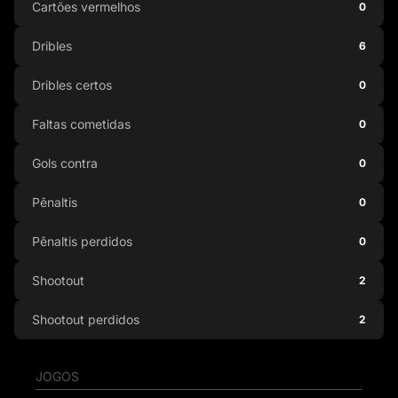
Cartões vermelhos
0
Dribles
6
Dribles certos
0
Faltas cometidas
0
Gols contra
0
Pênaltis
0
Pênaltis perdidos
0
Shootout
2
Shootout perdidos
2
JOGOS