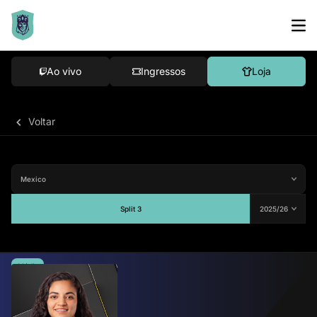
Ao vivo
Ingressos
Loja
Voltar
Split 3
Média
-