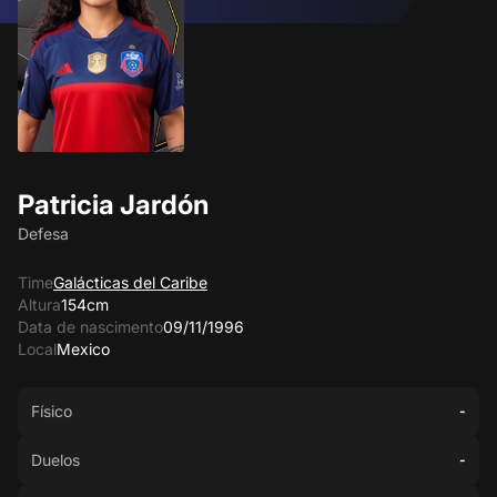
Patricia Jardón
Defesa
Time
Galácticas del Caribe
Altura
154cm
Data de nascimento
09/11/1996
Local
Mexico
Físico
-
Duelos
-