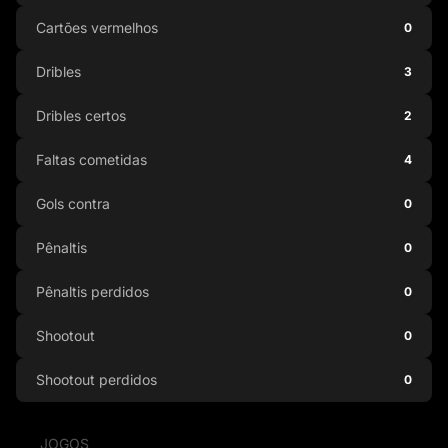
Cartões vermelhos
0
Dribles
3
Dribles certos
2
Faltas cometidas
4
Gols contra
0
Pênaltis
0
Pênaltis perdidos
0
Shootout
0
Shootout perdidos
0
JOGOS