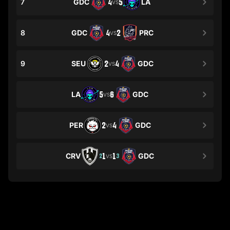
7
GDC
4
5
LA
VS
8
GDC
4
2
PRC
VS
9
SEU
2
4
GDC
VS
LA
5
6
GDC
VS
PER
2
4
GDC
VS
CRV
1
1
GDC
2
3
VS