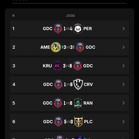
R
JOGO
1
GDC
1
4
PER
VS
2
AME
3
3
GDC
3
2
VS
3
KRU
3
6
GDC
VS
4
GDC
1
6
CRV
VS
5
GDC
1
6
RAN
VS
6
GDC
5
0
PLC
VS