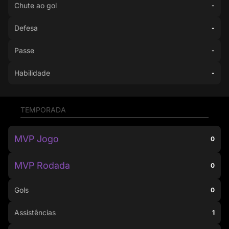
Chute ao gol
-
Defesa
-
Passe
-
Habilidade
-
TEMPORADA
MVP Jogo
0
MVP Rodada
0
Gols
0
Assistências
1