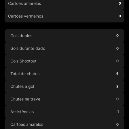
Cartões amarelos
0
Cartões vermelhos
0
Gols duplos
0
Gols durante dado
0
Gols Shootout
0
Total de chutes
6
Chutes a gol
2
Chutes na trave
0
Assistências
1
Cartões amarelos
0