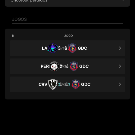
JOGOS
R
JOGO
LA
5
6
GDC
VS
PER
2
4
GDC
VS
CRV
1
1
GDC
2
3
VS