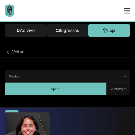
Ao vivo
Ingressos
Loja
Voltar
Split 3
Média
-