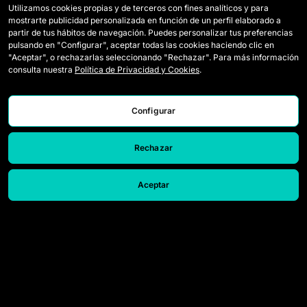
Utilizamos cookies propias y de terceros con fines analíticos y para
mostrarte publicidad personalizada en función de un perfil elaborado a
Wildcards
Acreditaçao Media
partir de tus hábitos de navegación. Puedes personalizar tus preferencias
pulsando en "Configurar", aceptar todas las cookies haciendo clic en
Jogos
Contato
"Aceptar", o rechazarlas seleccionando "Rechazar". Para más información
consulta nuestra
Política de Privacidad y Cookies
.
Classificação
Trabalhe conosco
Estatísticas
Configurar
Rechazar
Aceptar
© 2026 Queens League. All rights reserved.
Aviso Legal
Política de Privacidade e Cookies
Canal de denúncias
Configurar