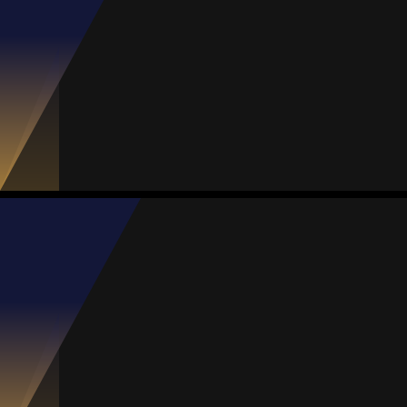
#7
Jogos
Gols
Assist.
Amarelos
Vermelhos
10
0
2
0
0
Daniela Ramírez
Média
Meia
80
#8
Jogos
Gols
Assist.
Amarelos
Vermelhos