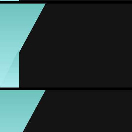
Karla Reyes
Média
Meia
-
#99
Jogos
Gols
Assist.
Amarelos
Vermelhos
5
4
0
0
0
Priscila Gaitán
Média
Atacante
81