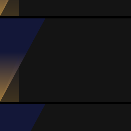
11
2
3
0
0
Jazmín Romero
Média
Meia
71
#4
Jogos
Gols
Assist.
Amarelos
Vermelhos
9
0
0
0
0
Karla Rodríguez
Média
Meia
74