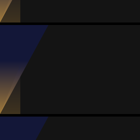
Jogos
Gols
Assist.
Amarelos
Vermelhos
7
0
0
0
0
Andrea Martínez
Média
Meia
70
#21
Jogos
Gols
Assist.
Amarelos
Vermelhos
8
0
0
0
0
Daniela Arreola
Média
Meia
71