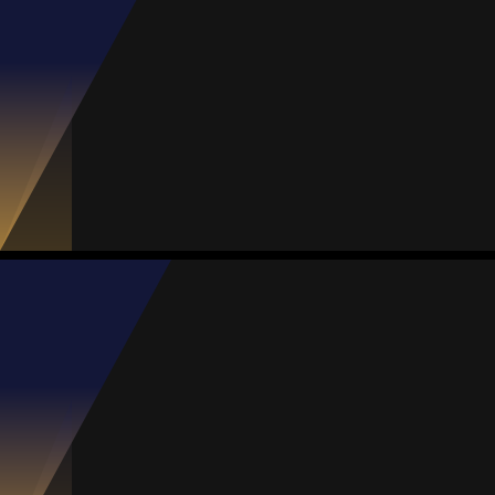
#14
Jogos
Gols
Assist.
Amarelos
Vermelhos
11
1
1
0
0
Ana Ramírez
Média
Meia
64
#16