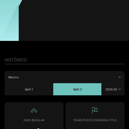
#9
1
MVP Jogo
Jogos
Gols
Assist.
Amarelos
Vermelhos
6
2
1
0
0
Ximena Ventura
Média
Atacante
-
HISTÓRICO
Split 1
Split 2
#17
Jogos
Gols
Assist.
Amarelos
Vermelhos
1
0
0
0
0
FASE REGULAR
TEAM.POINTS.STANDING.TITLE