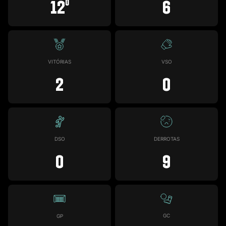
12
6
o
VITÓRIAS
VSO
2
0
DSO
DERROTAS
0
9
GC
GP