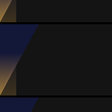
Jogos
Gols
Assist.
Amarelos
Vermelhos
4
0
0
0
0
Juana Guerrero
Média
Defesa
82
1
MVP Rodada
1
MVP Jogo
#6
Jogos
Gols
Assist.
Amarelos
Vermelhos
11
5
1
1
0
Samantha Martínez
Média
Defesa
-