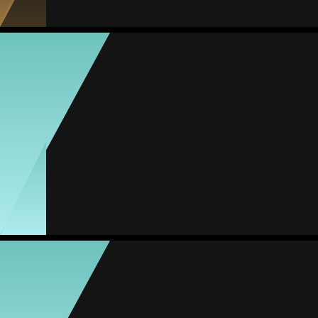
Zara Hernández
Média
Meia
74
#22
Jogos
Gols
Assist.
Amarelos
Vermelhos
4
0
0
0
0
Nailea Hernández
Média
Goleira
79