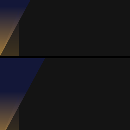
#19
Jogos
Gols
Assist.
Amarelos
Vermelhos
5
0
0
0
0
Luisa Restrepo
Média
Meia
83
#10
Jogos
Gols
Assist.
Amarelos
Vermelhos
4
1
0
0
0