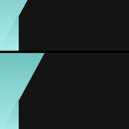
#31
Jogos
Gols sofrid.
Proporção
Amarelos
Vermelhos
1
1
1.00
0
0
Paula Ojeda
Média
Goleira
76
#12
Jogos
Gols sofrid.
Proporção
Amarelos
Vermelhos
10
31
3.10
0
0