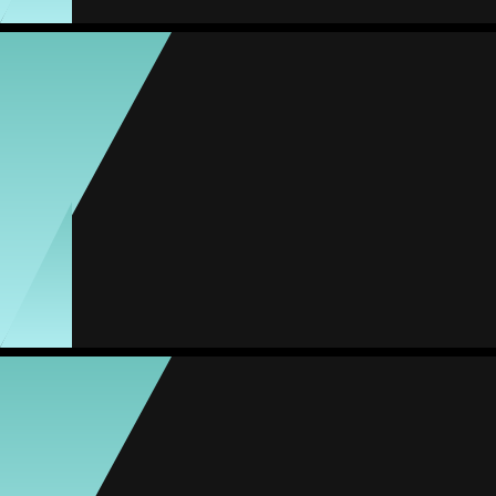
Delfina Santellán
Média
Meia
83
#34
Jogos
Gols
Assist.
Amarelos
Vermelhos
4
0
0
1
0
Fernanda Martínez
Média
Meia
-