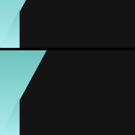
#24
Jogos
Gols
Assist.
Amarelos
Vermelhos
1
0
0
0
0
Jimena Rodríguez
Média
Meia
-
#11
Jogos
Gols
Assist.
Amarelos
Vermelhos
8
2
2
0
0