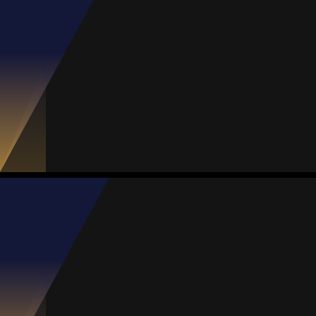
Treinador
Andrea Llorente
Média
Defesa
79
#77