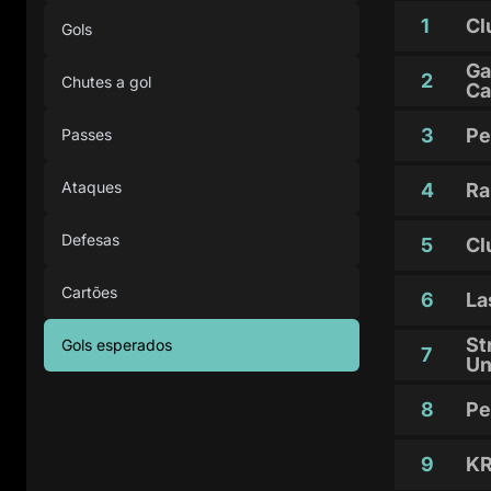
1
Cl
Gols
Ga
2
Chutes a gol
Ca
3
Pe
Passes
Ataques
4
Ra
Defesas
5
Cl
Cartões
6
La
St
Gols esperados
7
Un
8
Pe
9
KR