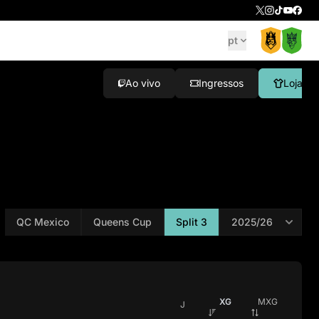
pt
Ao vivo
Ingressos
Loja
QC Mexico
Queens Cup
Split 3
XG
MXG
J