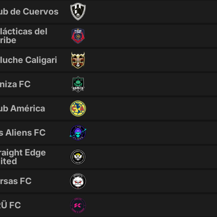
ub de Cuervos
lácticas del
ribe
luche Caligari
niza FC
ub América
s Aliens FC
raight Edge
ited
rsas FC
Ü FC