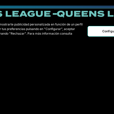
 mostrarte publicidad personalizada en función de un perfil
r tus preferencias pulsando en "Configurar", aceptar
Configu
ionando "Rechazar". Para más información consulta
AME
CRV
GDC
KRU
LA
PLC
PER
RAN
Times
Classificaç
Jogadoras Draft
Estatísticas
Wildcards
Regulamen
Jogos
Como se jo
Queens