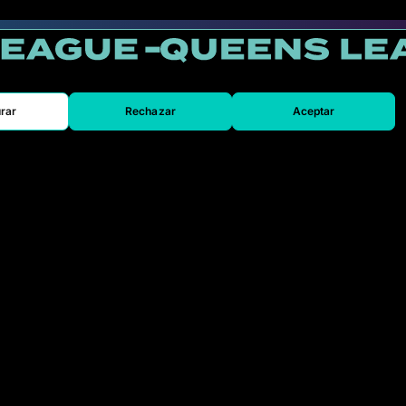
rar
Rechazar
Aceptar
SEU
ão
Acreditaçao Media
Contato
to
Trabalhe conosco
ga a