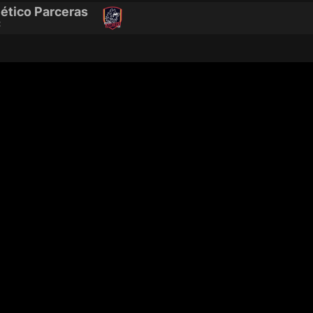
lético Parceras
C