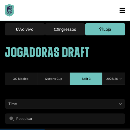
Ao vivo
Ingressos
Loja
JOGADORAS DRAFT
QC Mexico
Queens Cup
Split 3