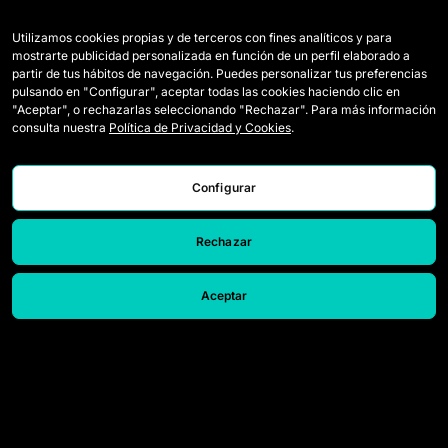
Wildcards
Acreditaçao Media
Utilizamos cookies propias y de terceros con fines analíticos y para
Jogos
Contato
mostrarte publicidad personalizada en función de un perfil elaborado a
partir de tus hábitos de navegación. Puedes personalizar tus preferencias
Classificação
Trabalhe conosco
pulsando en "Configurar", aceptar todas las cookies haciendo clic en
"Aceptar", o rechazarlas seleccionando "Rechazar". Para más información
Estatísticas
consulta nuestra
Política de Privacidad y Cookies
.
Configurar
Rechazar
Aceptar
© 2026 Queens League. All rights reserved.
Aviso Legal
Política de Privacidade e Cookies
Canal de denúncias
Configurar