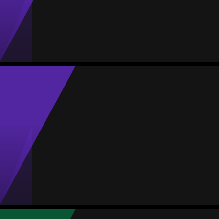
Jogos
Gols
Assist.
Amarelos
Vermelhos
10
0
0
0
0
Gabriela Machuca
Média
Goleira
-
1
MVP Jogo
Jogos
Gols sofrid.
Proporção
Amarelos
Vermelhos
10
24
2.40
1
0
Lorena Alvarado