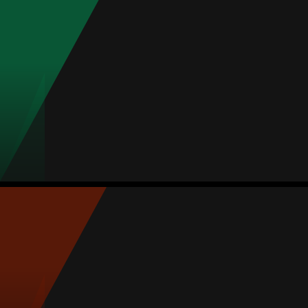
Média
Meia
-
Jogos
Gols
Assist.
Amarelos
Vermelhos
9
0
1
0
0
Daniela Ávila
Média
Meia
-