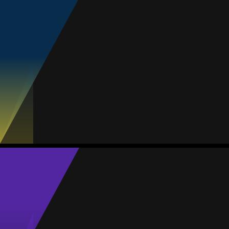
Nicole Castillo
Média
Meia
-