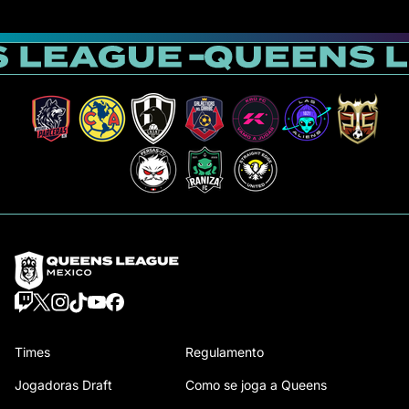
Jogos
Gols
Assist.
Amarelos
Vermelhos
0
0
0
0
0
Times
Regulamento
Jogadoras Draft
Como se joga a Queens