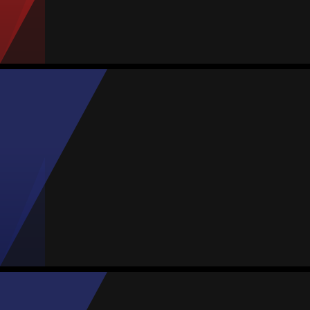
Jogos
Gols sofrid.
Proporção
Amarelos
Vermelhos
5
13
2.60
0
0
Rosa Aguiar
Média
Atacante
-
Jogos
Gols
Assist.
Amarelos
Vermelhos
7
0
1
1
0
Briana Woodall
Média
Meia
-