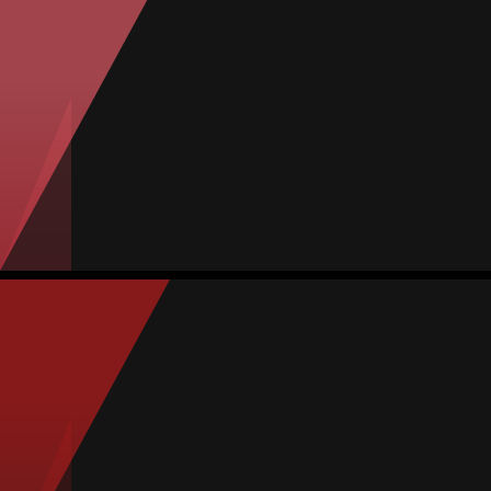
Defesa
-
Jogos
Gols
Assist.
Amarelos
Vermelhos
5
0
0
0
0
Nailea Hernández
Média
Goleira
79
1
MVP Jogo