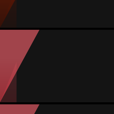
Jogos
Gols
Assist.
Amarelos
Vermelhos
7
1
0
0
0
Martha Saenz
Média
Atacante
-
Jogos
Gols
Assist.
Amarelos
Vermelhos
7
2
1
0
0
Isarai Mendieta
Média